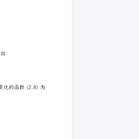
rac{\mathrm{Ca}_{0\mathrm{max}}}{\sqrt{e^{
给出：
{ff}} + 1}
函数 (2.8) 为
array}{ll} \pi \frac{t}{t_{0}} & \text{for } 0 \le