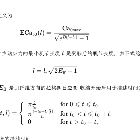
定义为
Ca
\mathrm{ECa}_{50}(l) = \f
0
max
ECa
(
)
=
l
50
−
1
(
−
)
B
l
l
e
0
thrm{max}}
l
生主动应力的最小肌节长度
是变形后的肌节长度，由下式
l
l = l_{r} \sqrt{2E_{\mathrm
=
2
+
1
l
l
E
ff
r
E_{\mathrm{ff}}
是肌纤维方向的拉格朗日应变 收缩开始后用于描述时间变化的
E
ff
⎧
⩽
⩽
for
0
\omega(t,l) = \left\{ \begin{
t
π
t
t
0
⎨
t
0
⎩
−
+
(
)
⩽
(
,
)
=
t
t
t
l
for
<
+
0
t
l
π
t
t
t
t
r
0
0
r
t
r
0
for
>
+
t
t
t
0
r
张的持续时间。