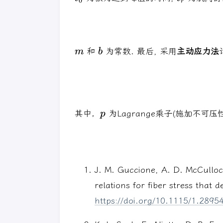
0
r
m
b
和
为常数. 最后, 采用
主动应力法
m
b
p
其中，
为Lagrange乘子(施加不可压
p
J. M. Guccione, A. D. McCulloch
relations for fiber stress that 
https://doi.org/10.1115/1.2895