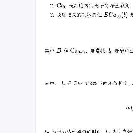
\mathrm{Ca}_{0}
Ca
是细胞内钙离子的峰值浓度
0
ECa_{50}
(
)
长度相关的钙敏感性
EC
a
l
50
(l)
B
\mathrm{Ca}_{0\ma
l_0
Ca
其中
和
是常数;
是能产
B
l
0
max
0
l_{r}
其中，
是无应力状态下的肌节长度,
l
r
ω
t_{0}
t_{r}
为张力达到峰值的时间,
为肌肉舒
t
t