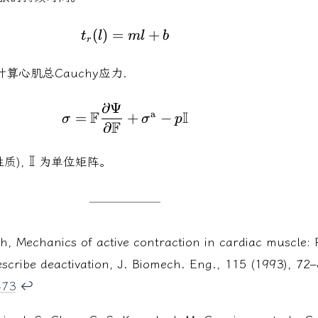
(
)
=
t_{r}(l) = ml + b
+
t
l
m
l
b
r
计算心肌总Cauchy应力.
∂
Ψ
\sigma = \mathbb{F} \frac{
a
F
I
=
+
−
σ
σ
p
F
∂
\mathbb{I}
I
性质),
为单位矩阵。
, Mechanics of active contraction in cardiac muscle: P
describe deactivation, J. Biomech. Eng., 115 (1993), 72–
473
↩︎