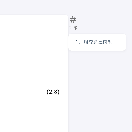
目录
时变弹性模型
ac{T_{\mathrm{max}}}{2} \frac{\mathrm{Ca}_
(
2.8
)