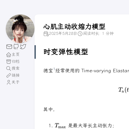
心肌主动收缩力模型
2025年5月28日
阅读时长: 1 分钟
时变弹性模型
主页
归档
搜索
1
德宝
经常使用的 Time-varying Elast
链接
关于
(
T
t
a
其中，
T_{\mathrm{max}}
是最大等长主动张力；
T
max