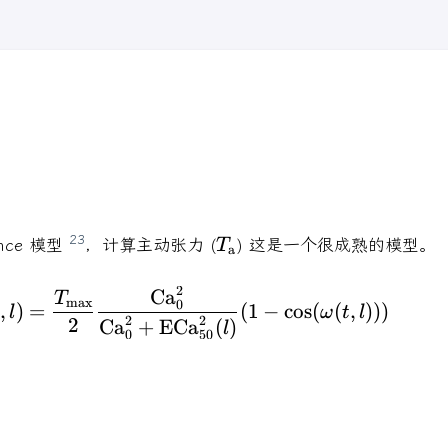
T_{\mathrm{a}}
2
3
ance 模型
，计算主动张力 (
) 这是一个很成熟的模型。
T
a
2
T_{\mathrm{a}}(t,l) = \fr
Ca
T
max
0
,
)
=
(
1
−
c
o
s
(
(
,
)))
l
ω
t
l
2
2
2
Ca
+
ECa
(
)
l
0
50